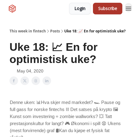
Login
Subscribe
This week in fintech
Posts
Uke 18: 📈 En for optimistisk uke?
Uke 18: 📈 En for
optimistisk uke?
May 04, 2020
Denne uken: 📊Hva skjer med markedet? 🏎 Pause og
full gass for norske fintechs ⛓ Det satses på krypto 🖼
Kunst som investering = zombie wallworks? 💥 Tatt
prestasjonskultur for langt? 🎮 Økonomi i spill 😧 Ukens
(mest forvirrende) graf 🛢Kan du kjøpe et fysisk fat