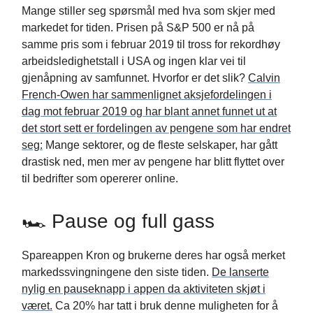
Mange stiller seg spørsmål med hva som skjer med
markedet for tiden. Prisen på S&P 500 er nå på
samme pris som i februar 2019 til tross for rekordhøy
arbeidsledighetstall i USA og ingen klar vei til
gjenåpning av samfunnet. Hvorfor er det slik?
Calvin
French-Owen har sammenlignet aksjefordelingen i
dag mot februar 2019 og har blant annet funnet ut at
det stort sett er fordelingen av pengene som har endret
seg:
Mange sektorer, og de fleste selskaper, har gått
drastisk ned, men mer av pengene har blitt flyttet over
til bedrifter som opererer online.
🏎 Pause og full gass
Spareappen Kron og brukerne deres har også merket
markedssvingningene den siste tiden.
De lanserte
nylig en pauseknapp i appen da aktiviteten skjøt i
været.
Ca 20% har tatt i bruk denne muligheten for å