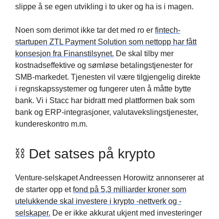
slippe å se egen utvikling i to uker og ha is i magen.
Noen som derimot ikke tar det med ro er
fintech-
startupen ZTL Payment Solution som nettopp har fått
konsesjon fra Finanstilsynet.
De skal tilby mer
kostnadseffektive og sømløse betalingstjenester for
SMB-markedet. Tjenesten vil være tilgjengelig direkte
i regnskapssystemer og fungerer uten å måtte bytte
bank. Vi i Stacc har bidratt med plattformen bak som
bank og ERP-integrasjoner, valutavekslingstjenester,
kundereskontro m.m.
⛓ Det satses på krypto
Venture-selskapet Andreessen Horowitz annonserer at
de starter opp et
fond på 5,3 milliarder kroner som
utelukkende skal investere i krypto -nettverk og -
selskaper.
De er ikke akkurat ukjent med investeringer