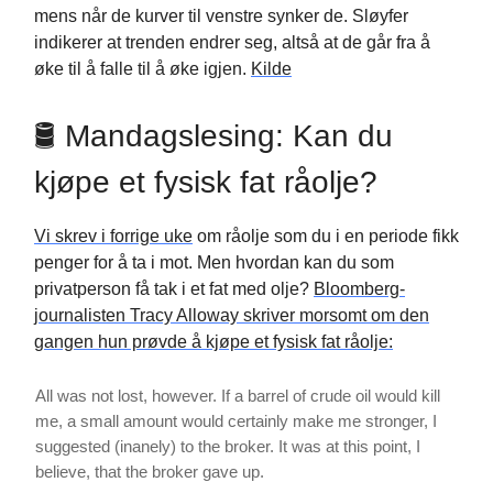
mens når de kurver til venstre synker de. Sløyfer
indikerer at trenden endrer seg, altså at de går fra å
øke til å falle til å øke igjen.
Kilde
🛢 Mandagslesing: Kan du
kjøpe et fysisk fat råolje?
Vi skrev i forrige uke
om råolje som du i en periode fikk
penger for å ta i mot. Men hvordan kan du som
privatperson få tak i et fat med olje?
Bloomberg-
journalisten Tracy Alloway skriver morsomt om den
gangen hun prøvde å kjøpe et fysisk fat råolje:
All was not lost, however. If a barrel of crude oil would kill
me, a small amount would certainly make me stronger, I
suggested (inanely) to the broker. It was at this point, I
believe, that the broker gave up.